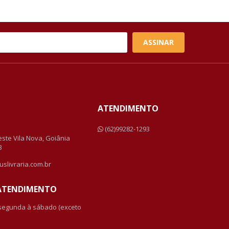
ASSINAR
ATENDIMENTO
a
(62)99282-1293
Leste Vila Nova, Goiânia
3
uslivraria.com.br
 ATENDIMENTO
 segunda à sábado (exceto