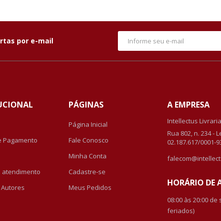
rtas por e-mail
UCIONAL
PÁGINAS
A EMPRESA
Intellectus Livrari
Página Inicial
Rua 802, n. 234 - 
e Pagamento
Fale Conosco
02.187.617/0001-9
Minha Conta
falecom@intellect
de atendimento
Cadastre-se
HORÁRIO DE
r Autores
Meus Pedidos
08:00 às 20:00 de
feriados)