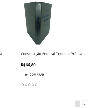
la
Constituição Federal Teoria e Prática
Controle
Pública 
R$66,80
R$70,00
COMPRAR
COM