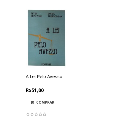
A Lei Pelo Avesso
Propried
para o D
R$51,00
R$65,50
COMPRAR
COM