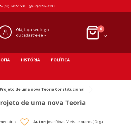
(62) 3202-1500
(62)99282-1293
0
Olá, faça seu login
ou cadastre-se
SOFIA
HISTÓRIA
POLÍTICA
 Projeto de uma nova Teoria Constitucional
Projeto de uma nova Teoria
omentário
Autor:
Jose Ribas Vieira e outros( Org.)