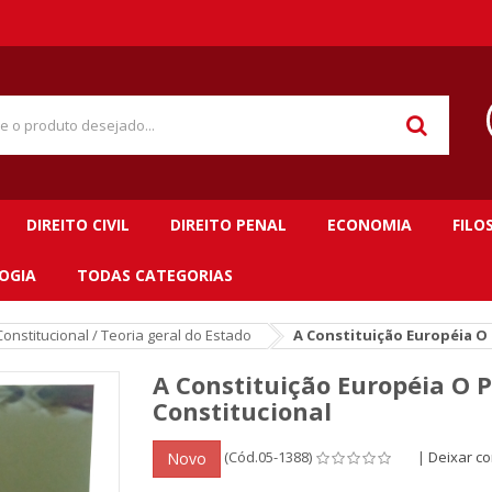
DIREITO CIVIL
DIREITO PENAL
ECONOMIA
FILO
OGIA
TODAS CATEGORIAS
Constitucional / Teoria geral do Estado
A Constituição Européia O
A Constituição Européia O 
Constitucional
(Cód.05-1388)
|
Deixar c
Novo