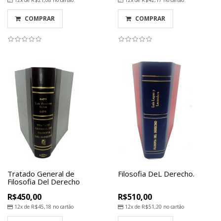
12x de
R$21,08
no cartão
12x de
R$42,17
no cartão
COMPRAR
COMPRAR
Tratado General de
Filosofia DeL Derecho.
Filosofia Del Derecho
R$450,00
R$510,00
12x de
R$45,18
no cartão
12x de
R$51,20
no cartão