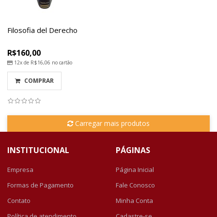
Filosofia del Derecho
R$160,00
12x de
R$16,06
no cartão
COMPRAR
Carregar mais produtos
INSTITUCIONAL
PÁGINAS
Empresa
Página Inicial
Formas de Pagamento
Fale Conosco
Contato
Minha Conta
Política de atendimento
Cadastre-se