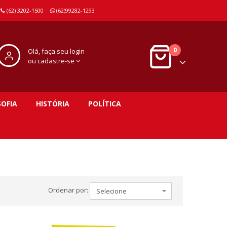
(62) 3202-1500
(62)99282-1293
0
Olá, faça seu login
ou cadastre-se
SOFIA
HISTÓRIA
POLÍTICA
Ordenar por: