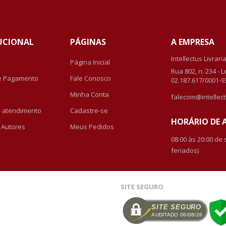
UCIONAL
PÁGINAS
A EMPRESA
Intellectus Livrari
Página Inicial
Rua 802, n. 234 - 
e Pagamento
Fale Conosco
02.187.617/0001-9
Minha Conta
falecom@intellect
de atendimento
Cadastre-se
HORÁRIO DE
r Autores
Meus Pedidos
08:00 às 20:00 de
feriados)
SITE SEGURO
SITE SEGURO
AUDITADO 06/08/26