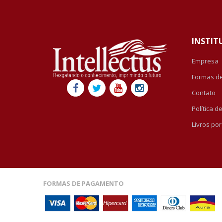
INSTIT
Empresa
Formas d
Contato
Política 
Livros po
FORMAS DE PAGAMENTO