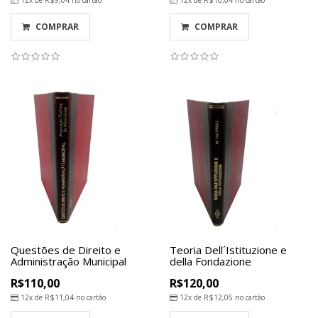
12x de
R$9,04
no cartão
12x de
R$10,04
no cartão
COMPRAR
COMPRAR
Questões de Direito e
Teoria Dell´Istituzione e
Administração Municipal
della Fondazione
R$110,00
R$120,00
12x de
R$11,04
no cartão
12x de
R$12,05
no cartão