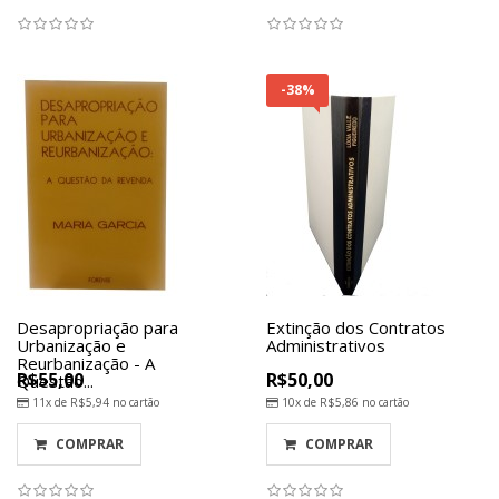
-38%
Desapropriação para
Extinção dos Contratos
Urbanização e
Administrativos
Reurbanização - A
R$55,00
R$50,00
Questão...
11x de
R$5,94
no cartão
10x de
R$5,86
no cartão
COMPRAR
COMPRAR