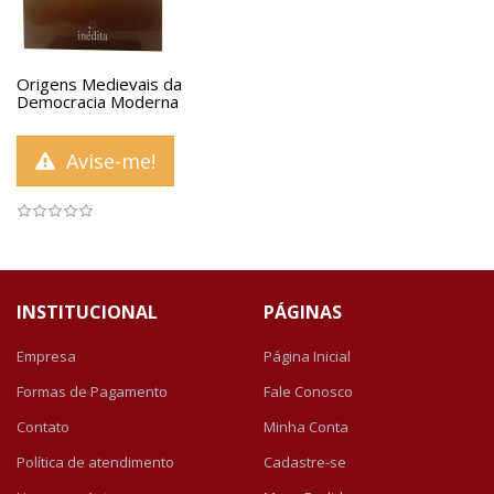
Origens Medievais da
Democracia Moderna
Avise-me!
INSTITUCIONAL
PÁGINAS
Empresa
Página Inicial
Formas de Pagamento
Fale Conosco
Contato
Minha Conta
Política de atendimento
Cadastre-se