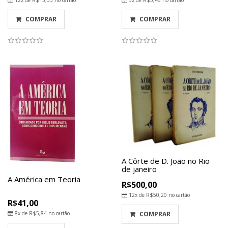
12x de
R$13,55
no cartão
5x de
R$5,46
no cartão
COMPRAR
COMPRAR
A Côrte de D. João no Rio
de janeiro
A América em Teoria
R$500,00
12x de
R$50,20
no cartão
R$41,00
8x de
R$5,84
no cartão
COMPRAR