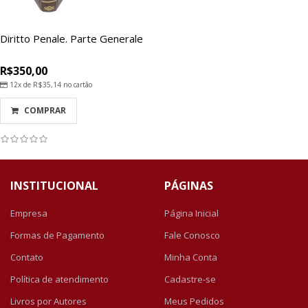
Diritto Penale. Parte Generale
R$350,00
12x de
R$35,14
no cartão
COMPRAR
INSTITUCIONAL
PÁGINAS
Empresa
Página Inicial
Formas de Pagamento
Fale Conosco
Contato
Minha Conta
Política de atendimento
Cadastre-se
Livros por Autores
Meus Pedidos