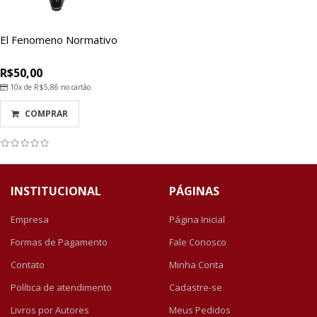
El Fenomeno Normativo
R$50,00
10x de
R$5,86
no cartão
COMPRAR
INSTITUCIONAL
PÁGINAS
Empresa
Página Inicial
Formas de Pagamento
Fale Conosco
Contato
Minha Conta
Política de atendimento
Cadastre-se
Livros por Autores
Meus Pedidos