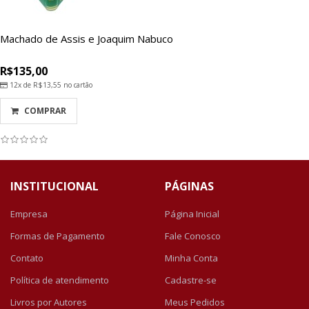
Machado de Assis e Joaquim Nabuco
R$135,00
12x de
R$13,55
no cartão
COMPRAR
INSTITUCIONAL
PÁGINAS
Empresa
Página Inicial
Formas de Pagamento
Fale Conosco
Contato
Minha Conta
Política de atendimento
Cadastre-se
Livros por Autores
Meus Pedidos