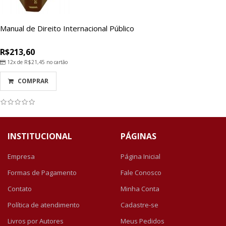
Manual de Direito Internacional Público
R$213,60
12x de
R$21,45
no cartão
COMPRAR
INSTITUCIONAL
PÁGINAS
Empresa
Página Inicial
Formas de Pagamento
Fale Conosco
Contato
Minha Conta
Política de atendimento
Cadastre-se
Livros por Autores
Meus Pedidos