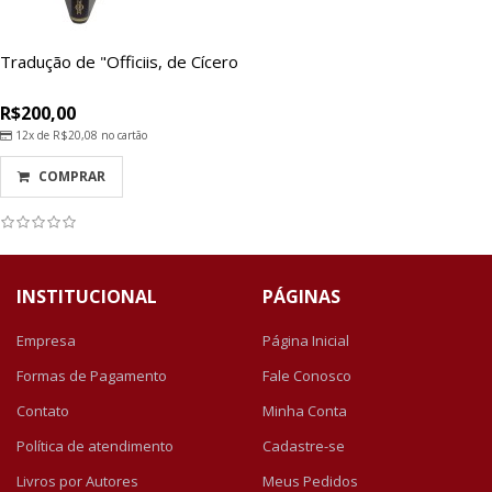
Tradução de "Officiis, de Cícero
R$200,00
12x de
R$20,08
no cartão
COMPRAR
INSTITUCIONAL
PÁGINAS
Empresa
Página Inicial
Formas de Pagamento
Fale Conosco
Contato
Minha Conta
Política de atendimento
Cadastre-se
Livros por Autores
Meus Pedidos