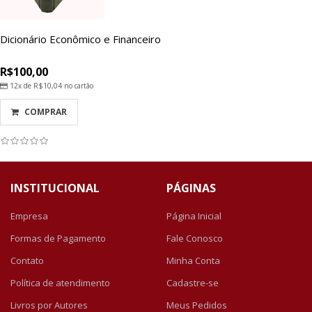
Dicionário Econômico e Financeiro
R$100,00
12x de
R$10,04
no cartão
COMPRAR
INSTITUCIONAL
PÁGINAS
Empresa
Página Inicial
Formas de Pagamento
Fale Conosco
Contato
Minha Conta
Política de atendimento
Cadastre-se
Livros por Autores
Meus Pedidos