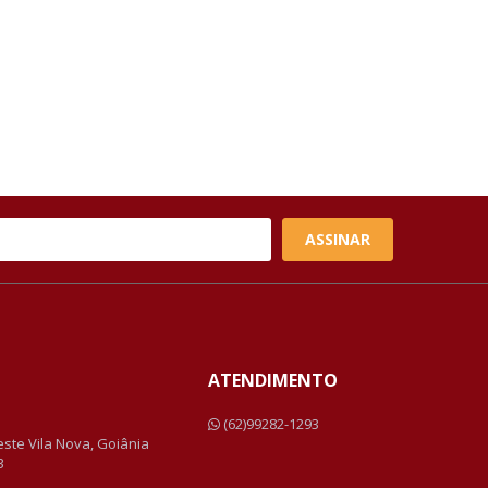
ASSINAR
ATENDIMENTO
a
(62)99282-1293
Leste Vila Nova, Goiânia
3