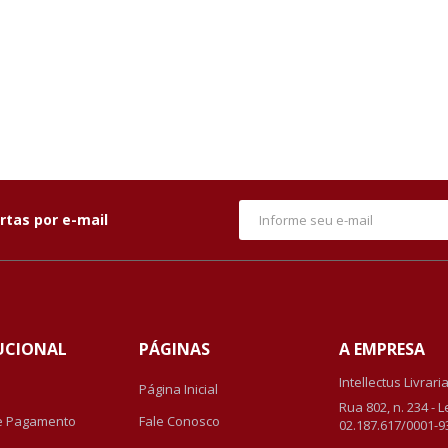
rtas por e-mail
UCIONAL
PÁGINAS
A EMPRESA
Intellectus Livrari
Página Inicial
Rua 802, n. 234 - 
e Pagamento
Fale Conosco
02.187.617/0001-9