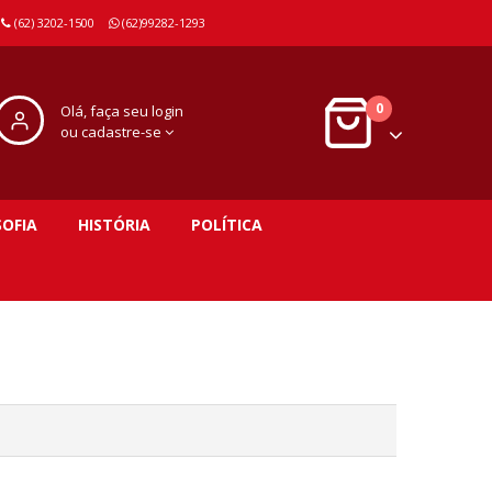
(62) 3202-1500
(62)99282-1293
0
Olá, faça seu login
ou cadastre-se
SOFIA
HISTÓRIA
POLÍTICA