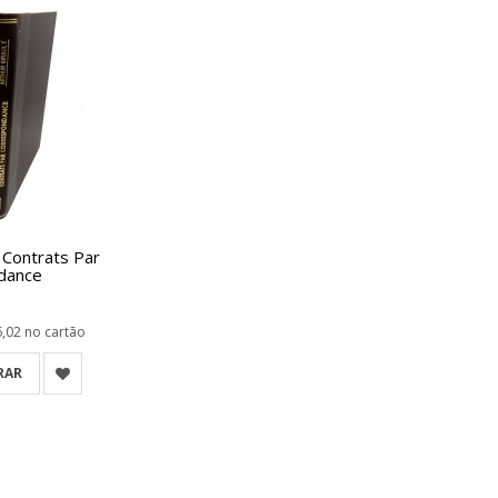
 Contrats Par
dance
6,02
no cartão
RAR