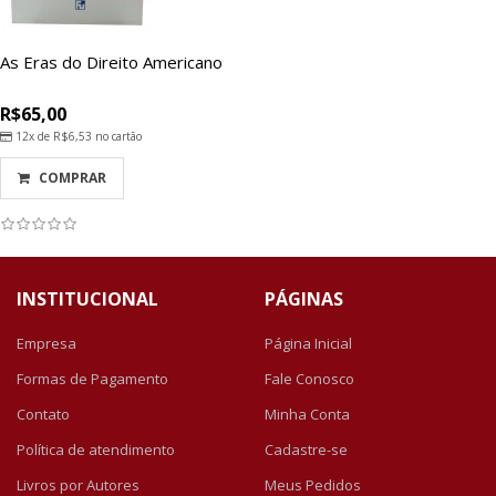
As Eras do Direito Americano
R$65,00
12x de
R$6,53
no cartão
COMPRAR
INSTITUCIONAL
PÁGINAS
Empresa
Página Inicial
Formas de Pagamento
Fale Conosco
Contato
Minha Conta
Política de atendimento
Cadastre-se
Livros por Autores
Meus Pedidos