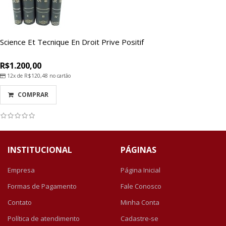
Science Et Tecnique En Droit Prive Positif
R$1.200,00
12x de
R$120,48
no cartão
COMPRAR
INSTITUCIONAL
PÁGINAS
Empresa
Página Inicial
Formas de Pagamento
Fale Conosco
Contato
Minha Conta
Política de atendimento
Cadastre-se