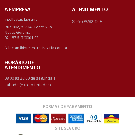
A EMPRESA
ATENDIMENTO
Intellectus Livraria
(62)99282-1293
Rua 802, n. 234 - Leste Vila
Nova, Goiânia
02.187.617/0001-93
falecom@intellectuslivraria.com.br
HORÁRIO DE
ATENDIMENTO
08:00 às 20:00 de segunda à
sábado (exceto feriados)
FORMAS DE PAGAMENTO
SITE SEGURO