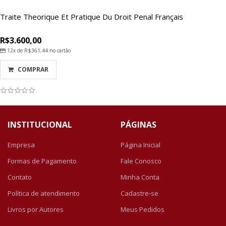
Traite Theorique Et Pratique Du Droit Penal Français
R$3.600,00
12x de
R$361,44
no cartão
COMPRAR
INSTITUCIONAL
PÁGINAS
Empresa
Página Inicial
Formas de Pagamento
Fale Conosco
Contato
Minha Conta
Política de atendimento
Cadastre-se
Livros por Autores
Meus Pedidos