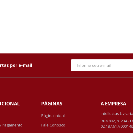
rtas por e-mail
UCIONAL
PÁGINAS
A EMPRESA
Intellectus Livrari
Página Inicial
Rua 802, n. 234 - 
e Pagamento
Fale Conosco
02.187.617/0001-9