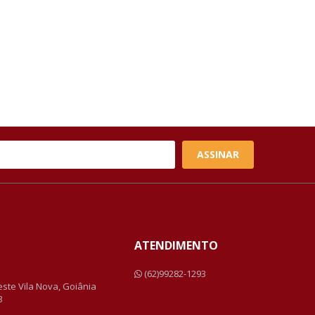
ASSINAR
ATENDIMENTO
a
(62)99282-1293
Leste Vila Nova, Goiânia
3