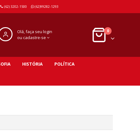
(62) 3202-1500
(62)99282-1293
0
Olá, faça seu login
ou cadastre-se
SOFIA
HISTÓRIA
POLÍTICA