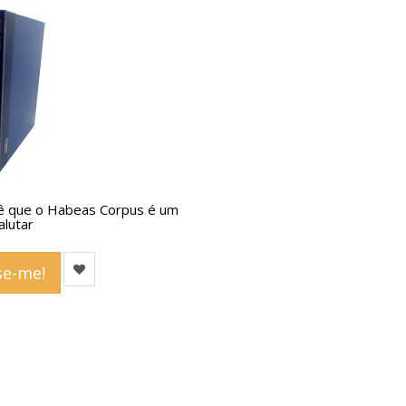
ê que o Habeas Corpus é um
lutar
e-me!