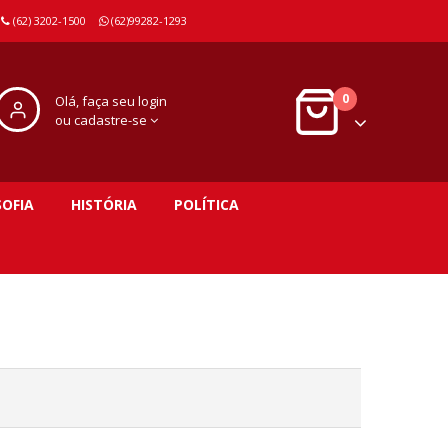
(62) 3202-1500
(62)99282-1293
0
Olá, faça seu login
ou cadastre-se
SOFIA
HISTÓRIA
POLÍTICA