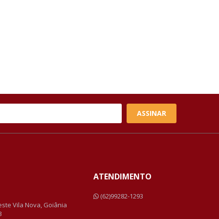
ASSINAR
ATENDIMENTO
a
(62)99282-1293
Leste Vila Nova, Goiânia
3