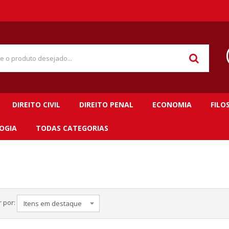
DIREITO CIVIL
DIREITO PENAL
ECONOMIA
FILO
OGIA
TODAS CATEGORIAS
 por: