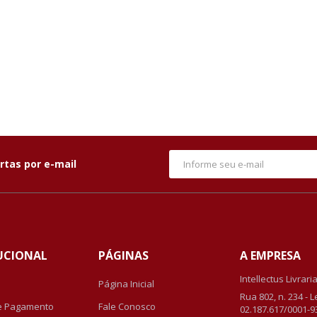
rtas por e-mail
UCIONAL
PÁGINAS
A EMPRESA
Intellectus Livrari
Página Inicial
Rua 802, n. 234 - 
e Pagamento
Fale Conosco
02.187.617/0001-9