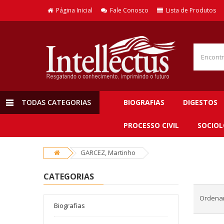
Página Inicial
Fale Conosco
Lista de Produtos
TODAS CATEGORIAS
BIOGRAFIAS
DIGESTOS
PROCESSO CIVIL
SOCIOL
GARCEZ, Martinho
CATEGORIAS
Ordenar
Biografias