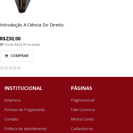
Introdução A Ciência Do Direito.
R$230,00
12x de
R$23,09
no cartão
COMPRAR
INSTITUCIONAL
PÁGINAS
Empresa
Página Inicial
Formas de Pagamento
Fale Conosco
Contato
Minha Conta
Política de atendimento
Cadastre-se