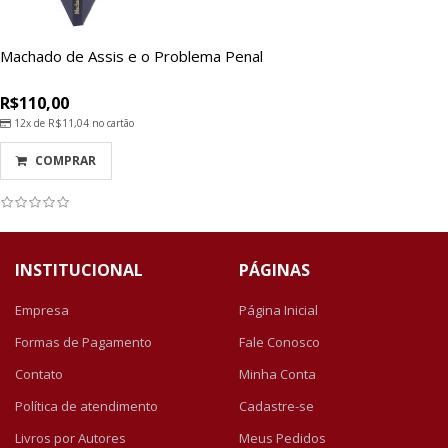
Machado de Assis e o Problema Penal
R$110,00
12x de
R$11,04
no cartão
COMPRAR
INSTITUCIONAL
PÁGINAS
Empresa
Página Inicial
Formas de Pagamento
Fale Conosco
Contato
Minha Conta
Política de atendimento
Cadastre-se
Livros por Autores
Meus Pedidos