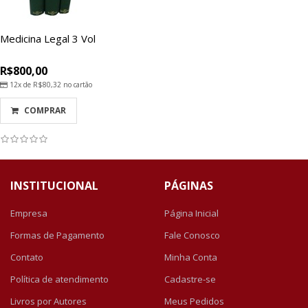
Medicina Legal 3 Vol
R$800,00
12x de
R$80,32
no cartão
COMPRAR
INSTITUCIONAL
PÁGINAS
Empresa
Página Inicial
Formas de Pagamento
Fale Conosco
Contato
Minha Conta
Política de atendimento
Cadastre-se
Livros por Autores
Meus Pedidos