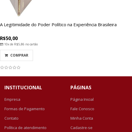
A Legitimidade do Poder Político na Experiência Brasileira
R$50,00
10x de
R$5,86
no cartão
COMPRAR
INSTITUCIONAL
PÁGINAS
Empresa
Página Inicial
Formas de Pagamento
Fale Conosco
Contato
Minha Conta
Política de atendimento
Cadastre-se