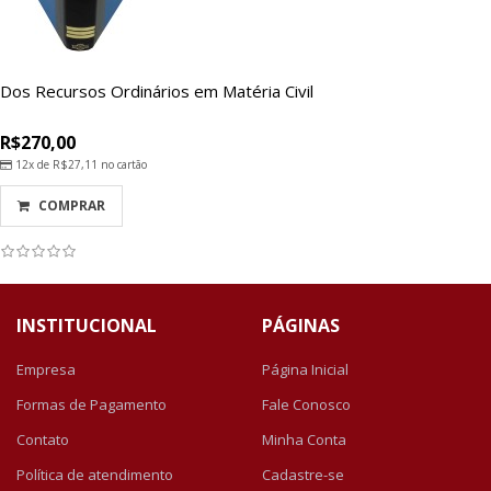
Dos Recursos Ordinários em Matéria Civil
R$270,00
12x de
R$27,11
no cartão
COMPRAR
INSTITUCIONAL
PÁGINAS
Empresa
Página Inicial
Formas de Pagamento
Fale Conosco
Contato
Minha Conta
Política de atendimento
Cadastre-se