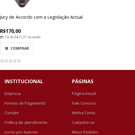
Jury de Accordo com a Legislação Actual
R$170,00
12x de
R$17,07
no cartão
COMPRAR
INSTITUCIONAL
PÁGINAS
Empresa
Página Inicial
Formas de Pagamento
Fale Conosco
Contato
Minha Conta
Política de atendimento
Cadastre-se
Livros por Autores
Meus Pedidos