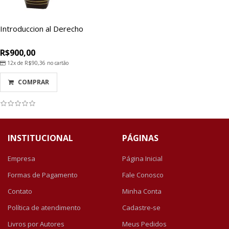
Introduccion al Derecho
R$900,00
12x de
R$90,36
no cartão
COMPRAR
INSTITUCIONAL
PÁGINAS
Empresa
Página Inicial
Formas de Pagamento
Fale Conosco
Contato
Minha Conta
Política de atendimento
Cadastre-se
Livros por Autores
Meus Pedidos