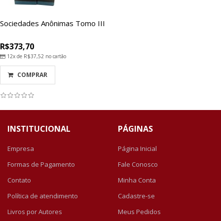
Sociedades Anônimas Tomo III
R$373,70
12x de
R$37,52
no cartão
COMPRAR
INSTITUCIONAL
PÁGINAS
Empresa
Página Inicial
Formas de Pagamento
Fale Conosco
Contato
Minha Conta
Política de atendimento
Cadastre-se
Livros por Autores
Meus Pedidos