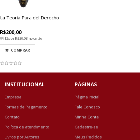
La Teoria Pura del Derecho
R$200,00
12x de
R$20,08
no cartão
COMPRAR
INSTITUCIONAL
PÁGINAS
Empresa
Página Inicial
Formas de Pagamento
Fale Conosco
Contato
Minha Conta
Política de atendimento
Cadastre-se
Livros por Autores
Meus Pedidos