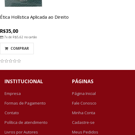
Ética Holística Aplicada ao Direito
R$35,00
7x de
R$5,62
no cartão
COMPRAR
INSTITUCIONAL
PÁGINAS
Empresa
Página Inicial
Formas de Pagamento
Fale Conosco
Contato
Minha Conta
Política de atendimento
Cadastre-se
Livros por Autores
Meus Pedidos