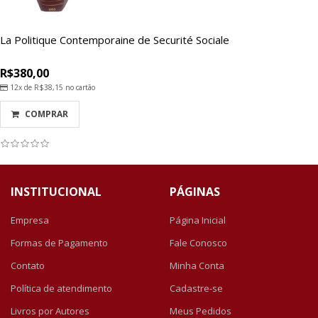
La Politique Contemporaine de Securité Sociale
R$380,00
12x de
R$38,15
no cartão
COMPRAR
INSTITUCIONAL
PÁGINAS
Empresa
Página Inicial
Formas de Pagamento
Fale Conosco
Contato
Minha Conta
Política de atendimento
Cadastre-se
Livros por Autores
Meus Pedidos