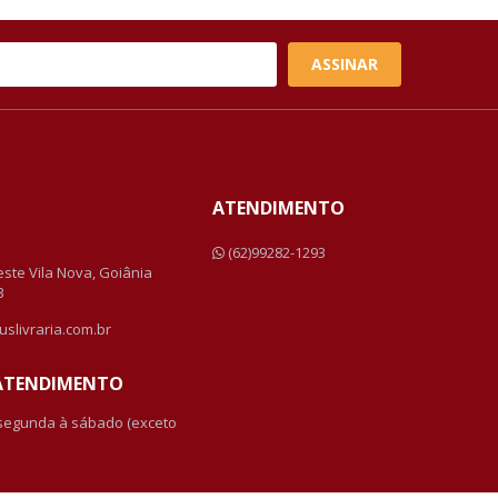
ASSINAR
ATENDIMENTO
a
(62)99282-1293
Leste Vila Nova, Goiânia
3
uslivraria.com.br
 ATENDIMENTO
 segunda à sábado (exceto