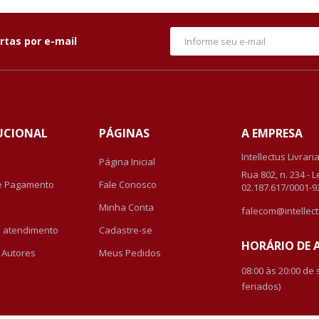
rtas por e-mail
UCIONAL
PÁGINAS
A EMPRESA
Intellectus Livrari
Página Inicial
Rua 802, n. 234 - 
e Pagamento
Fale Conosco
02.187.617/0001-9
Minha Conta
falecom@intellect
de atendimento
Cadastre-se
HORÁRIO DE
r Autores
Meus Pedidos
08:00 às 20:00 de
feriados)