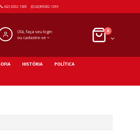
(62) 3202-1500
(62)99282-1293
0
Olá, faça seu login
ou cadastre-se
SOFIA
HISTÓRIA
POLÍTICA