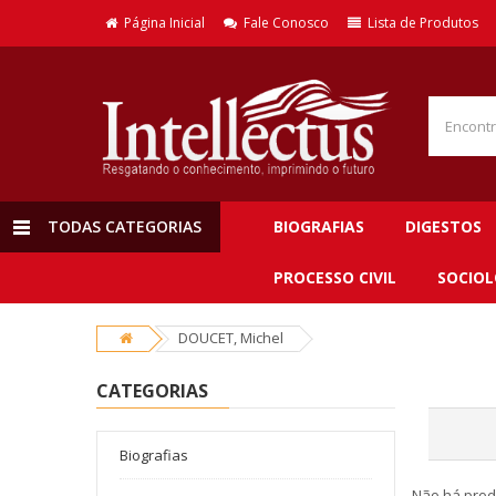
Página Inicial
Fale Conosco
Lista de Produtos
TODAS CATEGORIAS
BIOGRAFIAS
DIGESTOS
PROCESSO CIVIL
SOCIOL
DOUCET, Michel
CATEGORIAS
Biografias
Não há prod