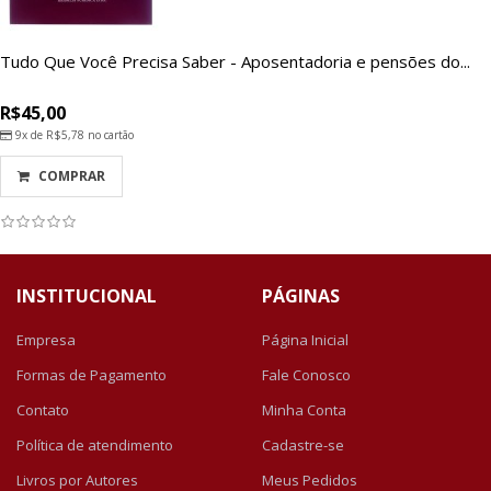
Tudo Que Você Precisa Saber - Aposentadoria e pensões do...
R$45,00
9x de
R$5,78
no cartão
COMPRAR
INSTITUCIONAL
PÁGINAS
Empresa
Página Inicial
Formas de Pagamento
Fale Conosco
Contato
Minha Conta
Política de atendimento
Cadastre-se
Livros por Autores
Meus Pedidos