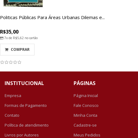
Politicas Públicas Para Áreas Urbanas Dilemas e...
R$35,00
7x de
R$5,62
no cartão
COMPRAR
INSTITUCIONAL
PÁGINAS
Empresa
Página Inicial
Formas de Pagamento
Fale Conosco
Contato
Minha Conta
Política de atendimento
Cadastre-se
Livros por Autores
Meus Pedidos