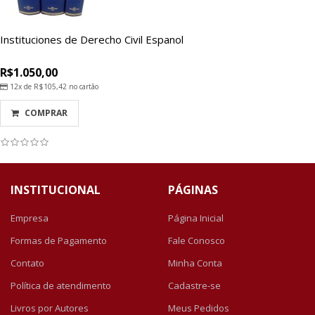
Instituciones de Derecho Civil Espanol
R$1.050,00
12x de
R$105,42
no cartão
COMPRAR
INSTITUCIONAL
PÁGINAS
Empresa
Página Inicial
Formas de Pagamento
Fale Conosco
Contato
Minha Conta
Política de atendimento
Cadastre-se
Livros por Autores
Meus Pedidos