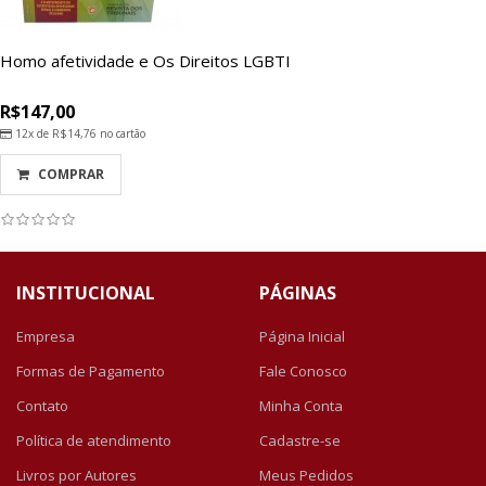
Homo afetividade e Os Direitos LGBTI
R$147,00
12x de
R$14,76
no cartão
COMPRAR
INSTITUCIONAL
PÁGINAS
Empresa
Página Inicial
Formas de Pagamento
Fale Conosco
Contato
Minha Conta
Política de atendimento
Cadastre-se
Livros por Autores
Meus Pedidos