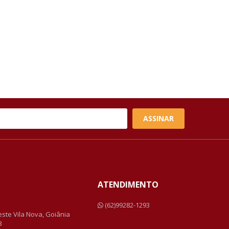
ASSINAR
ATENDIMENTO
a
(62)99282-1293
Leste Vila Nova, Goiânia
3