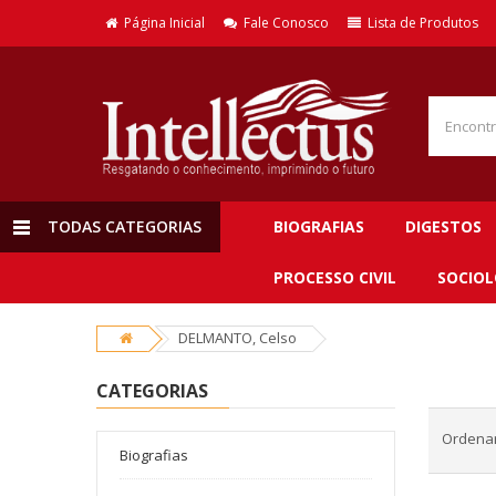
Página Inicial
Fale Conosco
Lista de Produtos
TODAS CATEGORIAS
BIOGRAFIAS
DIGESTOS
PROCESSO CIVIL
SOCIOL
DELMANTO, Celso
CATEGORIAS
Ordenar
Biografias