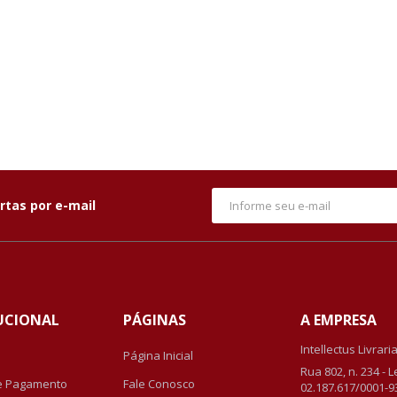
rtas por e-mail
UCIONAL
PÁGINAS
A EMPRESA
Intellectus Livrari
Página Inicial
Rua 802, n. 234 - 
e Pagamento
Fale Conosco
02.187.617/0001-9