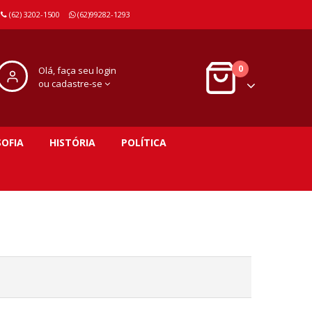
(62) 3202-1500
(62)99282-1293
0
Olá, faça seu login
ou cadastre-se
SOFIA
HISTÓRIA
POLÍTICA