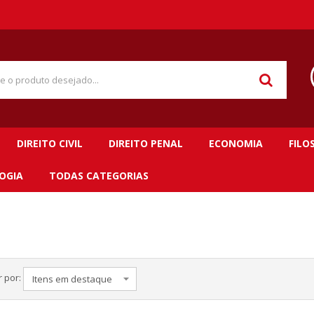
DIREITO CIVIL
DIREITO PENAL
ECONOMIA
FILO
OGIA
TODAS CATEGORIAS
 por: