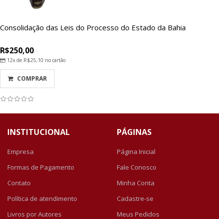
Consolidação das Leis do Processo do Estado da Bahia
R$250,00
12x de
R$25,10
no cartão
COMPRAR
INSTITUCIONAL
PÁGINAS
Empresa
Página Inicial
Formas de Pagamento
Fale Conosco
Contato
Minha Conta
Política de atendimento
Cadastre-se
Livros por Autores
Meus Pedidos