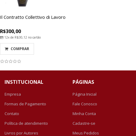
Il Contratto Collettivo di Lavoro
R$300,00
12x de
R$30,12
no cartão
COMPRAR
INSTITUCIONAL
PÁGINAS
Empresa
Página Inicial
Formas de Pagamento
Fale Conosco
Contato
Minha Conta
Política de atendimento
Cadastre-se
Livros por Autores
Meus Pedidos