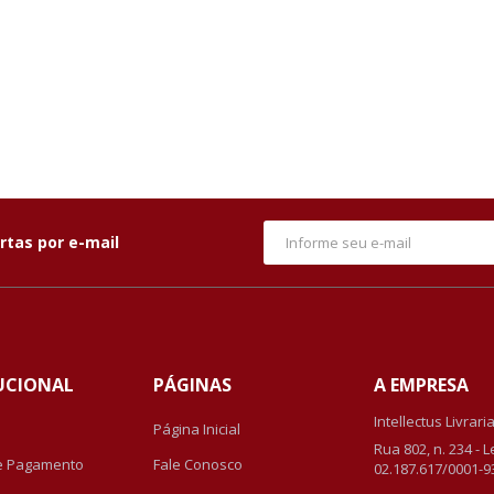
rtas por e-mail
UCIONAL
PÁGINAS
A EMPRESA
Intellectus Livrari
Página Inicial
Rua 802, n. 234 - 
e Pagamento
Fale Conosco
02.187.617/0001-9