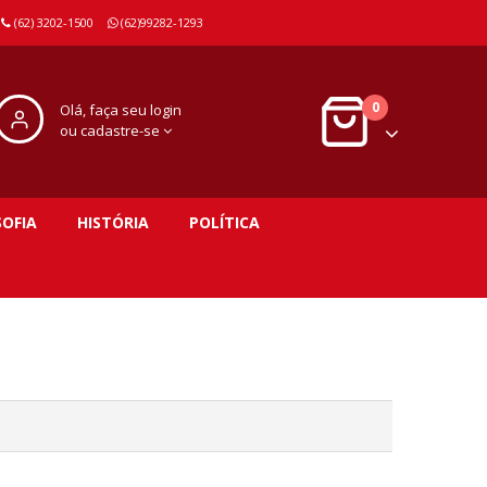
(62) 3202-1500
(62)99282-1293
0
Olá, faça seu login
ou cadastre-se
SOFIA
HISTÓRIA
POLÍTICA