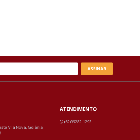
ASSINAR
ATENDIMENTO
a
(62)99282-1293
Leste Vila Nova, Goiânia
3