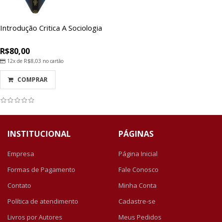
Introdução Critica A Sociologia
R$80,00
12x de
R$8,03
no cartão
COMPRAR
INSTITUCIONAL
PÁGINAS
Empresa
Página Inicial
Formas de Pagamento
Fale Conosco
Contato
Minha Conta
Política de atendimento
Cadastre-se
Livros por Autores
Meus Pedidos