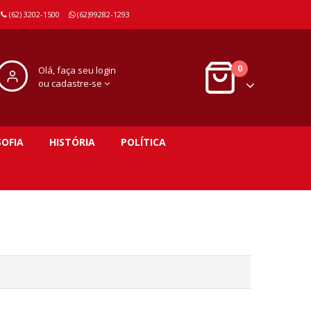
(62) 3202-1500
(62)99282-1293
0
Olá, faça seu login
ou cadastre-se
SOFIA
HISTÓRIA
POLÍTICA