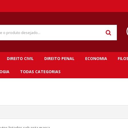
DIREITO CIVIL
DIREITO PENAL
ECONOMIA
FILO
OGIA
TODAS CATEGORIAS
utos listados sob esta marca.