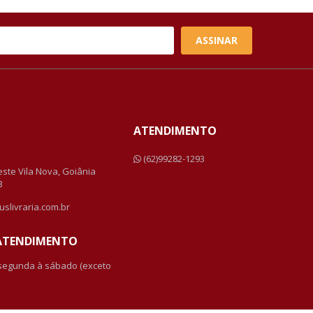
ASSINAR
ATENDIMENTO
a
(62)99282-1293
Leste Vila Nova, Goiânia
3
uslivraria.com.br
 ATENDIMENTO
 segunda à sábado (exceto