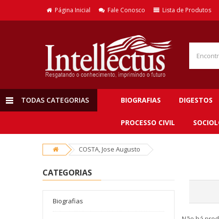
Página Inicial
Fale Conosco
Lista de Produtos
TODAS CATEGORIAS
BIOGRAFIAS
DIGESTOS
PROCESSO CIVIL
SOCIOL
COSTA, Jose Augusto
CATEGORIAS
Biografias
Não há prod