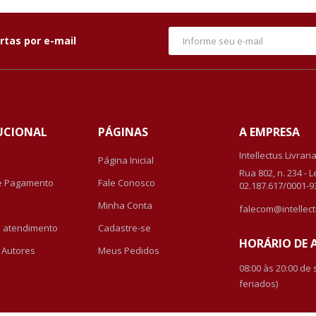
rtas por e-mail
UCIONAL
PÁGINAS
A EMPRESA
Intellectus Livrari
Página Inicial
Rua 802, n. 234 - 
e Pagamento
Fale Conosco
02.187.617/0001-9
Minha Conta
falecom@intellect
de atendimento
Cadastre-se
HORÁRIO DE
r Autores
Meus Pedidos
08:00 às 20:00 de
feriados)