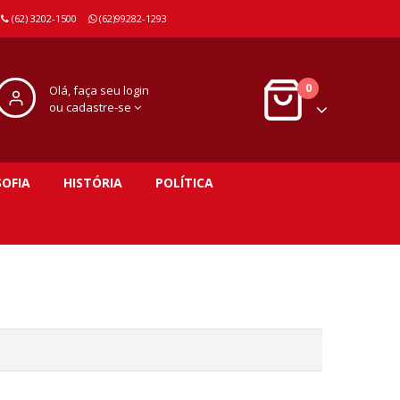
(62) 3202-1500
(62)99282-1293
0
Olá, faça seu login
ou cadastre-se
SOFIA
HISTÓRIA
POLÍTICA