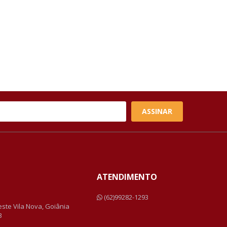
ASSINAR
ATENDIMENTO
a
(62)99282-1293
Leste Vila Nova, Goiânia
3