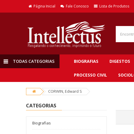
Página Inicial
Fale Conosco
Lista de Produtos
TODAS CATEGORIAS
BIOGRAFIAS
DIGESTOS
PROCESSO CIVIL
SOCIOL
CORWIN, Edward S
CATEGORIAS
Biografias