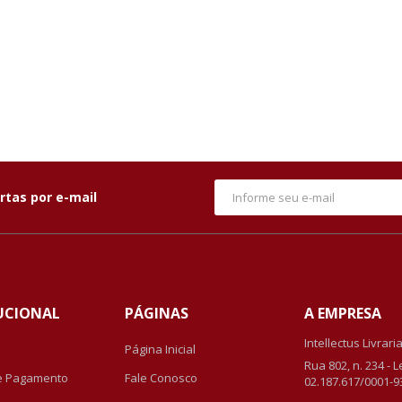
rtas por e-mail
UCIONAL
PÁGINAS
A EMPRESA
Intellectus Livrari
Página Inicial
Rua 802, n. 234 - 
e Pagamento
Fale Conosco
02.187.617/0001-9