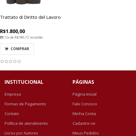
Trattato di Diritto del Lavoro
R$1.800,00
12x de
R$180,72
no cartão
COMPRAR
INSTITUCIONAL
PÁGINAS
Empresa
Página Inicial
Formas de Pagamento
Fale Conosco
Contato
Minha Conta
Política de atendimento
Cadastre-se
Livros por Autores
Meus Pedidos