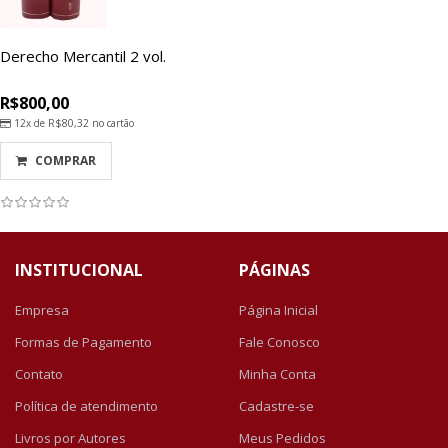
Derecho Mercantil 2 vol.
R$800,00
12x de
R$80,32
no cartão
COMPRAR
INSTITUCIONAL
PÁGINAS
Empresa
Página Inicial
Formas de Pagamento
Fale Conosco
Contato
Minha Conta
Política de atendimento
Cadastre-se
Livros por Autores
Meus Pedidos