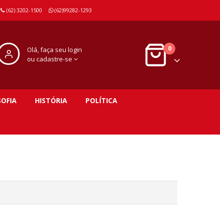
(62) 3202-1500
(62)99282-1293
0
Olá, faça seu login
ou cadastre-se
SOFIA
HISTÓRIA
POLÍTICA