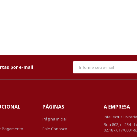
rtas por e-mail
UCIONAL
PÁGINAS
A EMPRESA
Intellectus Livrari
Página Inicial
Rua 802, n. 234 - 
e Pagamento
Fale Conosco
02.187.617/0001-9