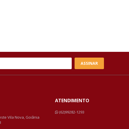
ASSINAR
ATENDIMENTO
a
(62)99282-1293
Leste Vila Nova, Goiânia
3