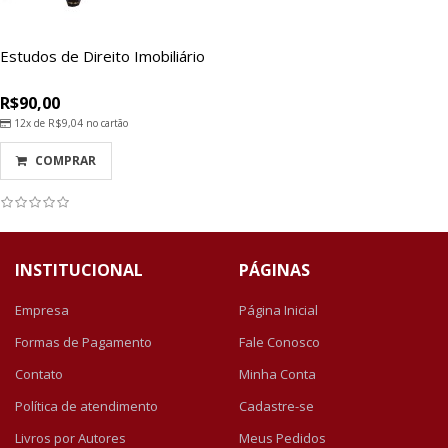
Estudos de Direito Imobiliário
R$90,00
12x de
R$9,04
no cartão
COMPRAR
INSTITUCIONAL
PÁGINAS
Empresa
Página Inicial
Formas de Pagamento
Fale Conosco
Contato
Minha Conta
Política de atendimento
Cadastre-se
Livros por Autores
Meus Pedidos