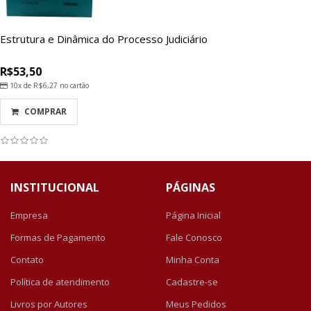
Estrutura e Dinâmica do Processo Judiciário
R$53,50
10x de
R$6,27
no cartão
COMPRAR
INSTITUCIONAL
PÁGINAS
Empresa
Página Inicial
Formas de Pagamento
Fale Conosco
Contato
Minha Conta
Política de atendimento
Cadastre-se
Livros por Autores
Meus Pedidos