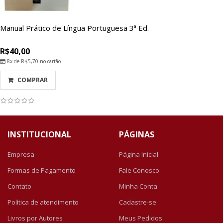
Manual Prático de Língua Portuguesa 3ª Ed.
R$40,00
8x de
R$5,70
no cartão
COMPRAR
INSTITUCIONAL
PÁGINAS
Empresa
Página Inicial
Formas de Pagamento
Fale Conosco
Contato
Minha Conta
Política de atendimento
Cadastre-se
Livros por Autores
Meus Pedidos