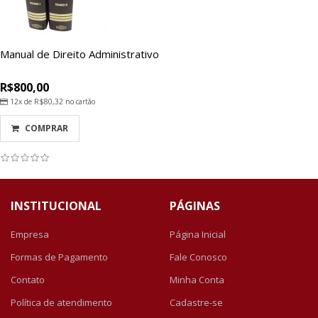
Manual de Direito Administrativo
R$800,00
12x de
R$80,32
no cartão
COMPRAR
INSTITUCIONAL
PÁGINAS
Empresa
Página Inicial
Formas de Pagamento
Fale Conosco
Contato
Minha Conta
Política de atendimento
Cadastre-se