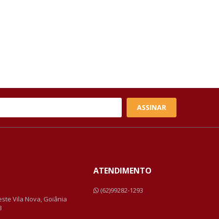
ASSINAR
ATENDIMENTO
a
(62)99282-1293
Leste Vila Nova, Goiânia
3