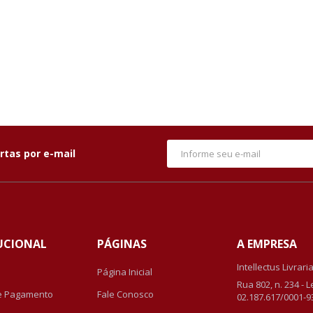
rtas por e-mail
UCIONAL
PÁGINAS
A EMPRESA
Intellectus Livrari
Página Inicial
Rua 802, n. 234 - 
e Pagamento
Fale Conosco
02.187.617/0001-9