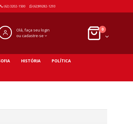
(62) 3202-1500
(62)99282-1293
0
Olá, faça seu login
ou cadastre-se
SOFIA
HISTÓRIA
POLÍTICA