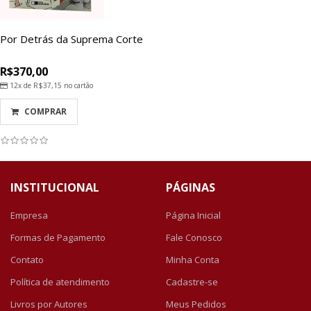
Por Detrás da Suprema Corte
R$370,00
12x de
R$37,15
no cartão
COMPRAR
INSTITUCIONAL
PÁGINAS
Empresa
Página Inicial
Formas de Pagamento
Fale Conosco
Contato
Minha Conta
Política de atendimento
Cadastre-se
Livros por Autores
Meus Pedidos