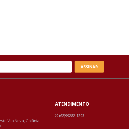
ASSINAR
ATENDIMENTO
a
(62)99282-1293
Leste Vila Nova, Goiânia
3