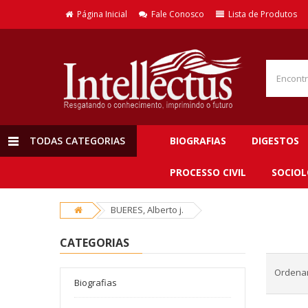
Página Inicial
Fale Conosco
Lista de Produtos
TODAS CATEGORIAS
BIOGRAFIAS
DIGESTOS
PROCESSO CIVIL
SOCIOL
BUERES, Alberto j.
CATEGORIAS
Ordenar
Biografias