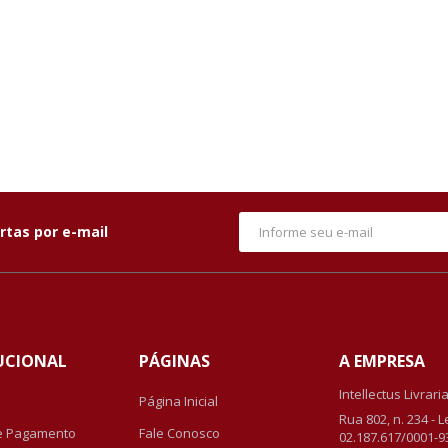
rtas por e-mail
UCIONAL
PÁGINAS
A EMPRESA
Intellectus Livrari
Página Inicial
Rua 802, n. 234 - 
e Pagamento
Fale Conosco
02.187.617/0001-9