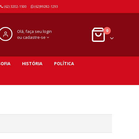
(62) 3202-1500
(62)99282-1293
0
Olá, faça seu login
ou cadastre-se
SOFIA
HISTÓRIA
POLÍTICA