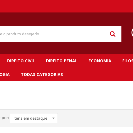
DIREITO CIVIL
DIREITO PENAL
ECONOMIA
FILO
OGIA
TODAS CATEGORIAS
 por: